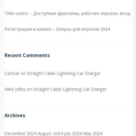
1Win casino – Доступные фриспины, рабочее зеркало, вход
Регистрация в казино – Бонусы для игроков 2024
Recent Comments
CarStar
on
Straight Cable Lightning Car Charger
Mike Jolley
on
Straight Cable Lightning Car Charger
Archives
December 2024
August 2024
July 2024
May 2024