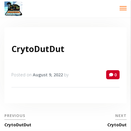
Password :
Login
CrytoDutDut
Posted on
August 9, 2022
by
0
PREVIOUS
NEXT
CrytoDutDut
CrytoDut