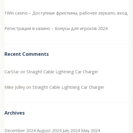
1Win casino – Доступные фриспины, рабочее зеркало, вход
Регистрация в казино – Бонусы для игроков 2024
Recent Comments
CarStar
on
Straight Cable Lightning Car Charger
Mike Jolley
on
Straight Cable Lightning Car Charger
Archives
December 2024
August 2024
July 2024
May 2024