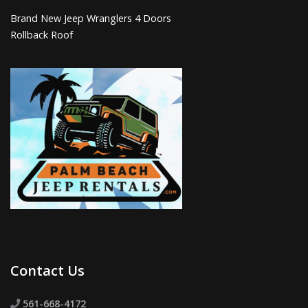
Brand New Jeep Wranglers 4 Doors
Rollback Roof
Contact Us
561-668-4172