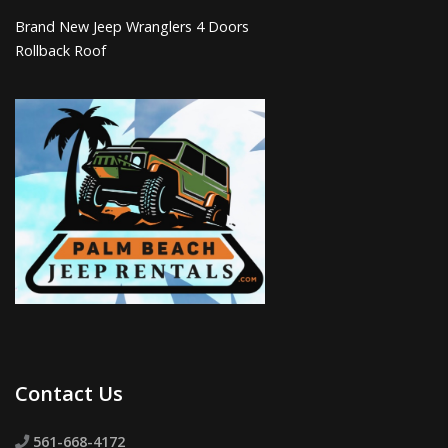
Brand New Jeep Wranglers 4 Doors
Rollback Roof
Contact Us
561-668-4172