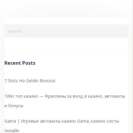
Recent Posts
7 Slots Ho Geldin Bonusu!
1Win топ казино — Фриспины за вход в казино, автоматы
и бонусы
Gama | Игровые автоматы казино Gama, казино слоты
онлайн