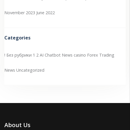
November 2023
June 2022
Categories
! Без рубрики
1
2
AI Chatbot News
casino
Forex Trading
News
Uncategorized
About Us