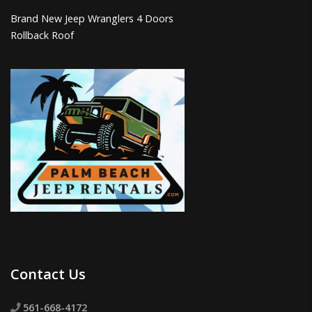
Brand New Jeep Wranglers 4 Doors
Rollback Roof
Contact Us
561-668-4172