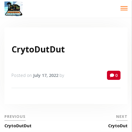
Password :
Login
CrytoDutDut
Posted on
July 17, 2022
by
0
PREVIOUS
NEXT
CrytoDutDut
CrytoDut