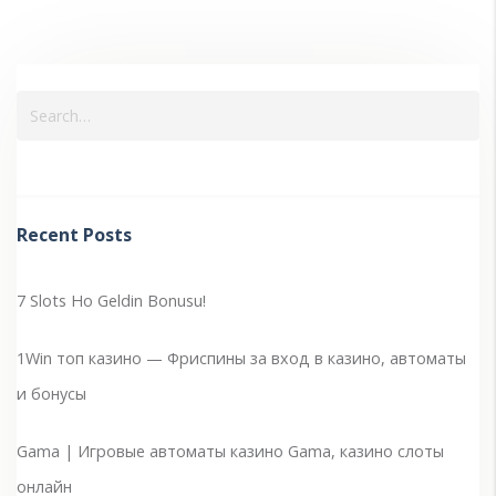
Recent Posts
7 Slots Ho Geldin Bonusu!
1Win топ казино — Фриспины за вход в казино, автоматы
и бонусы
Gama | Игровые автоматы казино Gama, казино слоты
онлайн