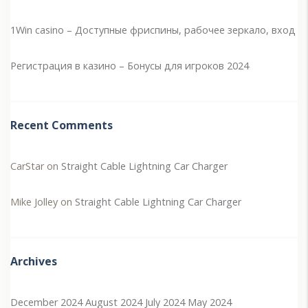
1Win casino – Доступные фриспины, рабочее зеркало, вход
Регистрация в казино – Бонусы для игроков 2024
Recent Comments
CarStar
on
Straight Cable Lightning Car Charger
Mike Jolley
on
Straight Cable Lightning Car Charger
Archives
December 2024
August 2024
July 2024
May 2024