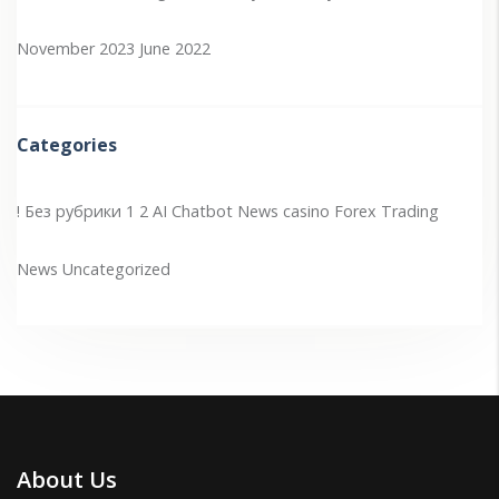
November 2023
June 2022
Categories
! Без рубрики
1
2
AI Chatbot News
casino
Forex Trading
News
Uncategorized
About Us