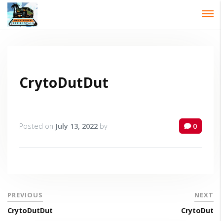
Password :
Login
CrytoDutDut
Posted on
July 13, 2022
by
0
PREVIOUS
NEXT
CrytoDutDut
CrytoDut