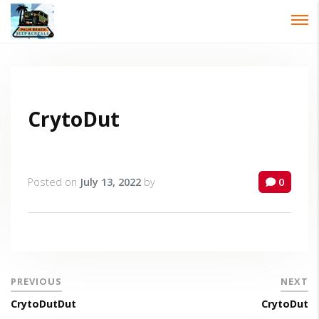
Password :
Login
CrytoDut
Posted on
July 13, 2022
by
0
PREVIOUS
NEXT
CrytoDutDut
CrytoDut