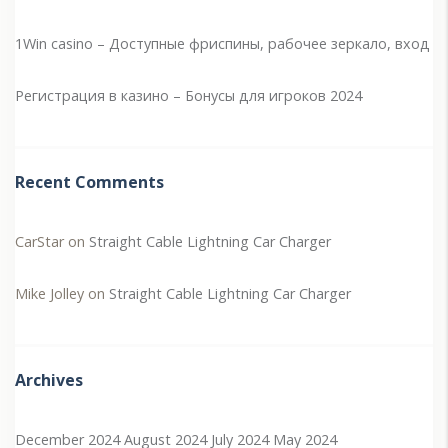
1Win casino – Доступные фриспины, рабочее зеркало, вход
Регистрация в казино – Бонусы для игроков 2024
Recent Comments
CarStar
on
Straight Cable Lightning Car Charger
Mike Jolley
on
Straight Cable Lightning Car Charger
Archives
December 2024
August 2024
July 2024
May 2024