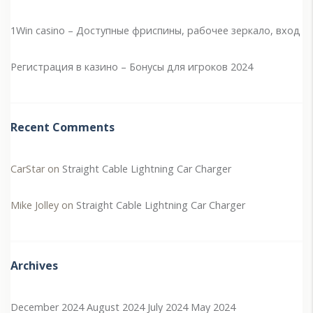
1Win casino – Доступные фриспины, рабочее зеркало, вход
Регистрация в казино – Бонусы для игроков 2024
Recent Comments
CarStar
on
Straight Cable Lightning Car Charger
Mike Jolley
on
Straight Cable Lightning Car Charger
Archives
December 2024
August 2024
July 2024
May 2024