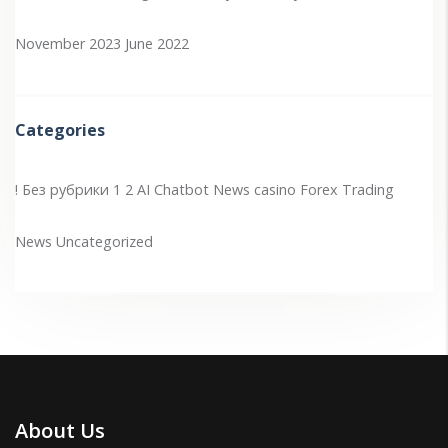
November 2023
June 2022
Categories
! Без рубрики
1
2
AI Chatbot News
casino
Forex Trading
News
Uncategorized
About Us