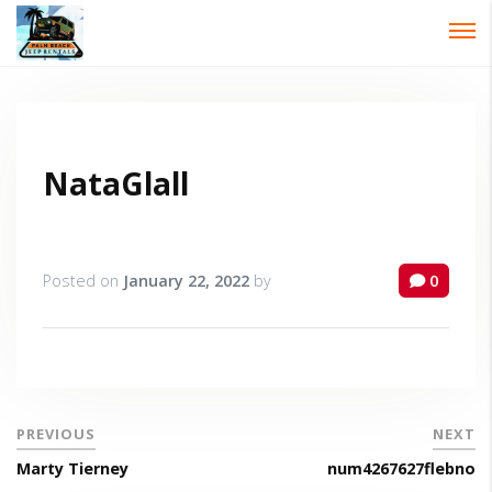
Password :
Login
NataGlall
Posted on
January 22, 2022
by
0
PREVIOUS
NEXT
Marty Tierney
num4267627flebno