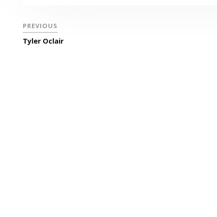
PREVIOUS
Tyler Oclair