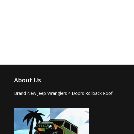
About Us
Brand New Jeep Wranglers 4 Doors Rollback Roof