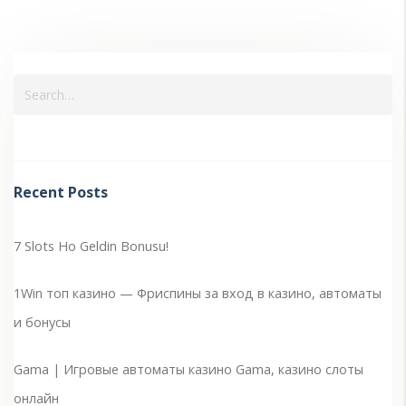
Recent Posts
7 Slots Ho Geldin Bonusu!
1Win топ казино — Фриспины за вход в казино, автоматы
и бонусы
Gama | Игровые автоматы казино Gama, казино слоты
онлайн