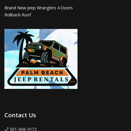
Brand New Jeep Wranglers 4 Doors
Rollback Roof
Contact Us
561-668-4172