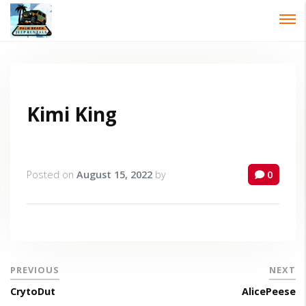
Password :
Login
Kimi King
Posted on
August 15, 2022
by
0
PREVIOUS
NEXT
CrytoDut
AlicePeese