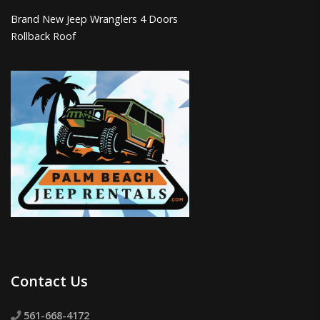
Brand New Jeep Wranglers 4 Doors
Rollback Roof
Contact Us
561-668-4172