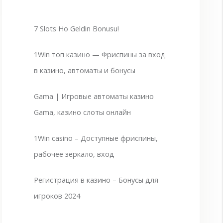
7 Slots Ho Geldin Bonusu!
1Win топ казино — Фриспины за вход
в казино, автоматы и бонусы
Gama | Игровые автоматы казино
Gama, казино слоты онлайн
1Win casino – Доступные фриспины,
рабочее зеркало, вход
Регистрация в казино – Бонусы для
игроков 2024