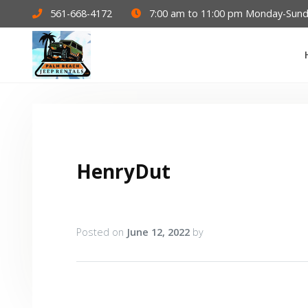
561-668-4172
7:00 am to 11:00 pm Monday-Sun
HenryDut
Posted on
June 12, 2022
by