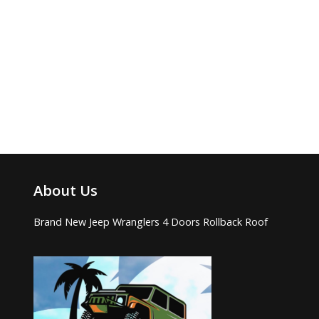
About Us
Brand New Jeep Wranglers 4 Doors Rollback Roof