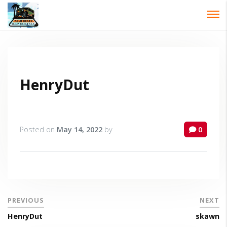
Password :
Login
HenryDut
Posted on
May 14, 2022
by
0
PREVIOUS
NEXT
HenryDut
skawn