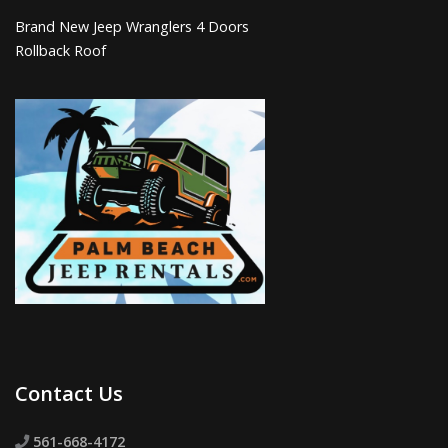
Brand New Jeep Wranglers 4 Doors
Rollback Roof
Contact Us
561-668-4172