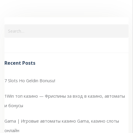
Recent Posts
7 Slots Ho Geldin Bonusu!
1Win топ казино — Фриспины за вход в казино, автоматы
и бонусы
Gama | Игровые автоматы казино Gama, казино слоты
онлайн