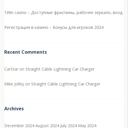
1Win casino – Доступные фриспины, рабочее зеркало, вход
Регистрация в казино – Бонусы для игроков 2024
Recent Comments
CarStar
on
Straight Cable Lightning Car Charger
Mike Jolley
on
Straight Cable Lightning Car Charger
Archives
December 2024
August 2024
July 2024
May 2024