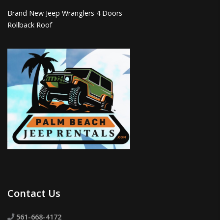
Brand New Jeep Wranglers 4 Doors
Rollback Roof
Contact Us
561-668-4172