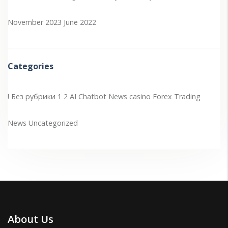
November 2023
June 2022
Categories
! Без рубрики
1
2
AI Chatbot News
casino
Forex Trading
News
Uncategorized
About Us