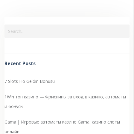
Recent Posts
7 Slots Ho Geldin Bonusu!
1Win топ казино — Фриспины за вход в казино, автоматы
и бонусы
Gama | Игровые автоматы казино Gama, казино слоты
онлайн