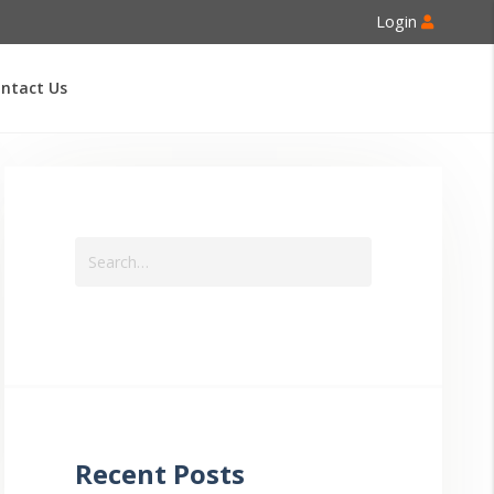
Login
ntact Us
Recent Posts