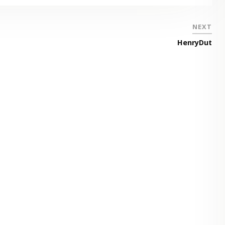
NEXT
HenryDut