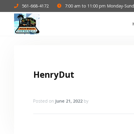
561-668-4172
7:00 am to 11:00 pm Monday-Sun
HenryDut
Posted on
June 21, 2022
by