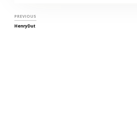
PREVIOUS
HenryDut