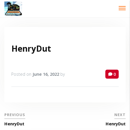
Password :
Login
HenryDut
Posted on
June 16, 2022
by
0
PREVIOUS
NEXT
HenryDut
HenryDut