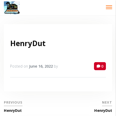
Password :
Login
HenryDut
Posted on
June 16, 2022
by
0
PREVIOUS
NEXT
HenryDut
HenryDut