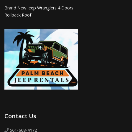
Brand New Jeep Wranglers 4 Doors
Rollback Roof
Contact Us
561-668-4172