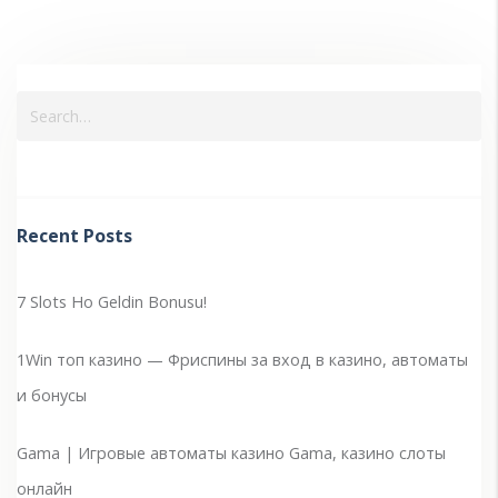
Recent Posts
7 Slots Ho Geldin Bonusu!
1Win топ казино — Фриспины за вход в казино, автоматы
и бонусы
Gama | Игровые автоматы казино Gama, казино слоты
онлайн