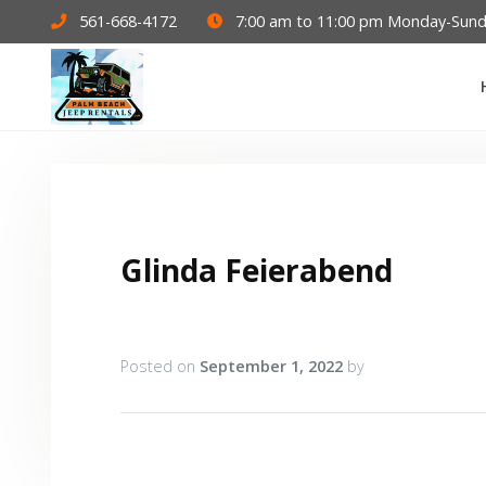
561-668-4172
7:00 am to 11:00 pm Monday-Sun
Glinda Feierabend
Posted on
September 1, 2022
by