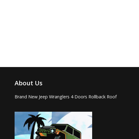
About Us
Brand New Jeep Wranglers 4 Doors Rollback Roof