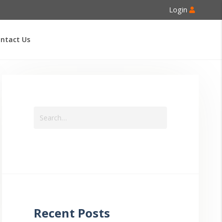
Login
ntact Us
Recent Posts