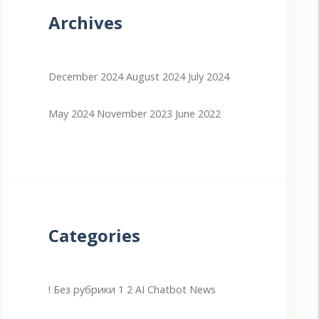
Archives
December 2024
August 2024
July 2024
May 2024
November 2023
June 2022
Categories
! Без рубрики
1
2
AI Chatbot News