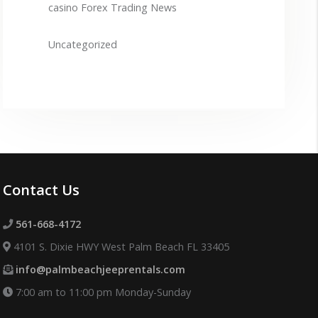
casino
Forex Trading
News
Uncategorized
Contact Us
561-668-4172
4101 S. Dixie HWY West Palm Beach FL 33405
info@palmbeachjeeprentals.com
7:00 am to 11:00 pm Monday-Sunday