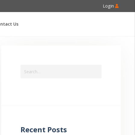
Login
ntact Us
Recent Posts