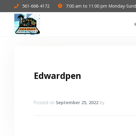
561-668-4172
7:00 am to 11:00 pm Monday-Sun
Edwardpen
Posted on
September 25, 2022
by