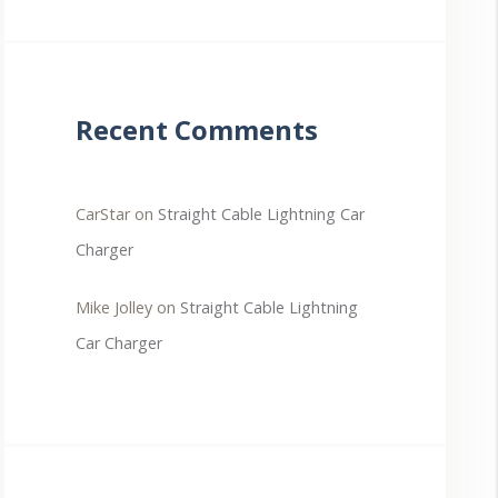
Recent Comments
CarStar
on
Straight Cable Lightning Car
Charger
Mike Jolley
on
Straight Cable Lightning
Car Charger