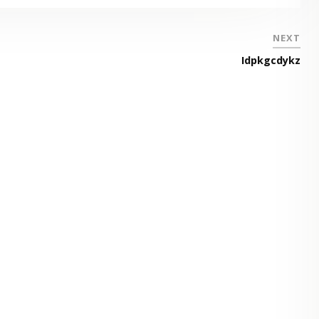
NEXT
Idpkgcdykz