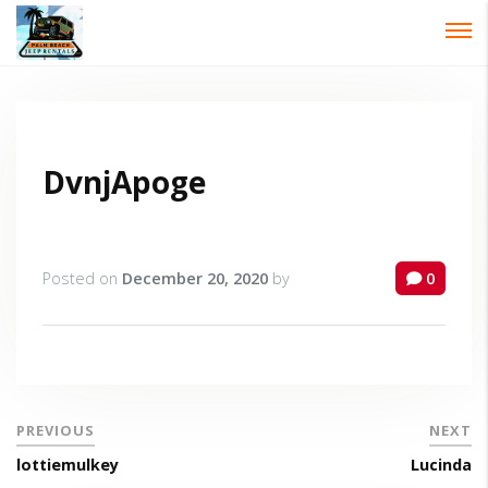
Password :
Login
DvnjApoge
Posted on
December 20, 2020
by
0
PREVIOUS
NEXT
lottiemulkey
Lucinda