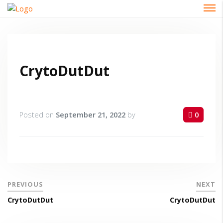
Password :
Login
CrytoDutDut
Posted on
September 21, 2022
by
0
PREVIOUS
NEXT
CrytoDutDut
CrytoDutDut