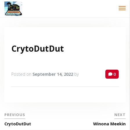
Password :
Login
CrytoDutDut
Posted on
September 14, 2022
by
0
PREVIOUS
NEXT
CrytoDutDut
Winona Meekin