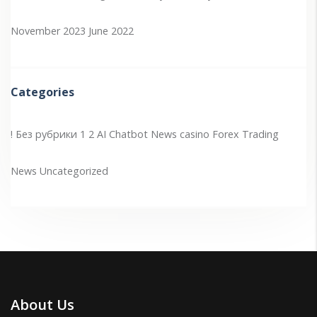
November 2023
June 2022
Categories
! Без рубрики
1
2
AI Chatbot News
casino
Forex Trading
News
Uncategorized
About Us