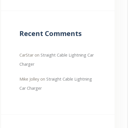
Recent Comments
CarStar
on
Straight Cable Lightning Car
Charger
Mike Jolley
on
Straight Cable Lightning
Car Charger