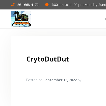
561-668-4172
7:00 am to 11:00 pm Monday-Sun
CrytoDutDut
Posted on
September 13, 2022
by