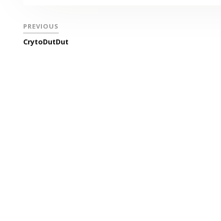
PREVIOUS
CrytoDutDut