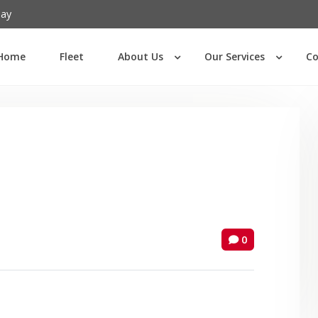
Password :
day
Home
Fleet
About Us
Our Services
Co
Login
0