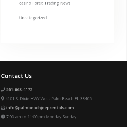
casino
Forex Trading
News
Uncategorized
Contact Us
561-668-4172
4101 S. Dixie HWY West Palm Beach FL 33405
info@palmbeachjeeprentals.com
7:00 am to 11:00 pm Monday-Sunday