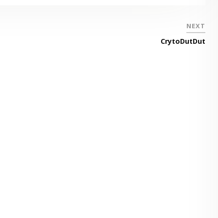
NEXT
CrytoDutDut