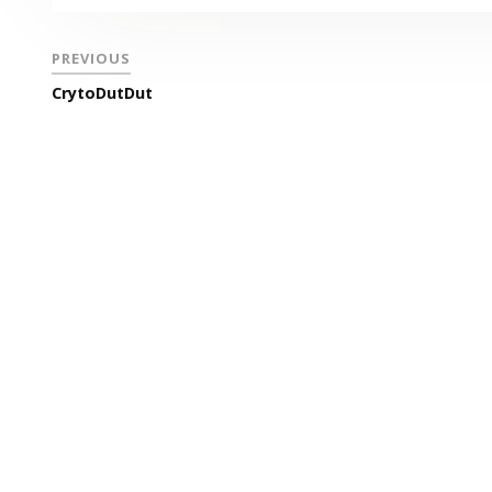
PREVIOUS
CrytoDutDut