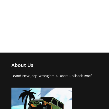
About Us
Brand New Jeep Wranglers 4 Doors Rollback Roof