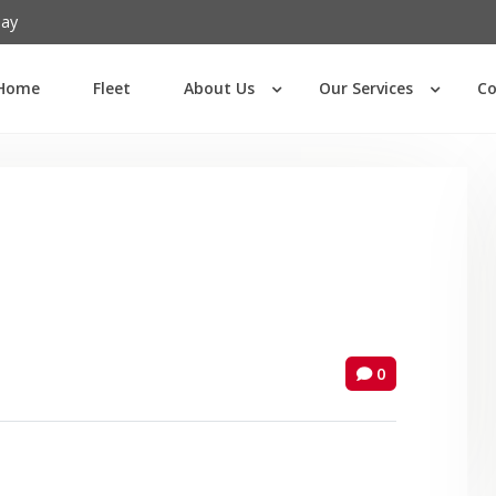
Password :
day
Home
Fleet
About Us
Our Services
Co
Login
0