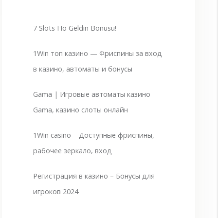
7 Slots Ho Geldin Bonusu!
1Win топ казино — Фриспины за вход
в казино, автоматы и бонусы
Gama | Игровые автоматы казино
Gama, казино слоты онлайн
1Win casino – Доступные фриспины,
рабочее зеркало, вход
Регистрация в казино – Бонусы для
игроков 2024