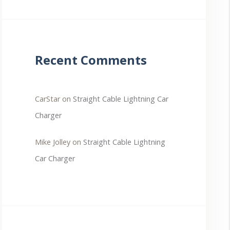
Recent Comments
CarStar
on
Straight Cable Lightning Car
Charger
Mike Jolley
on
Straight Cable Lightning
Car Charger