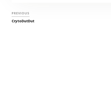
PREVIOUS
CrytoDutDut