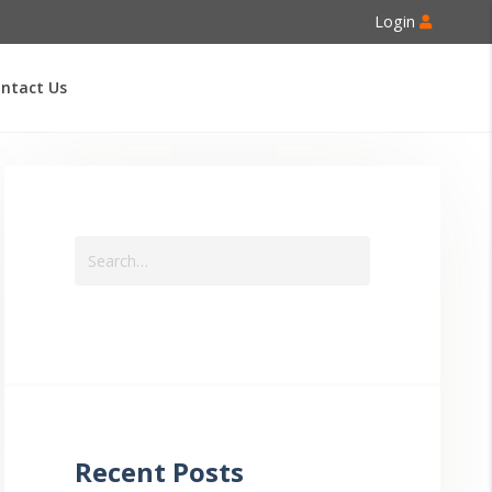
Login
ntact Us
Recent Posts