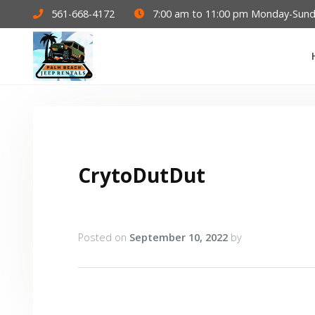
561-668-4172
7:00 am to 11:00 pm Monday-Sun
CrytoDutDut
Posted on
September 10, 2022
by