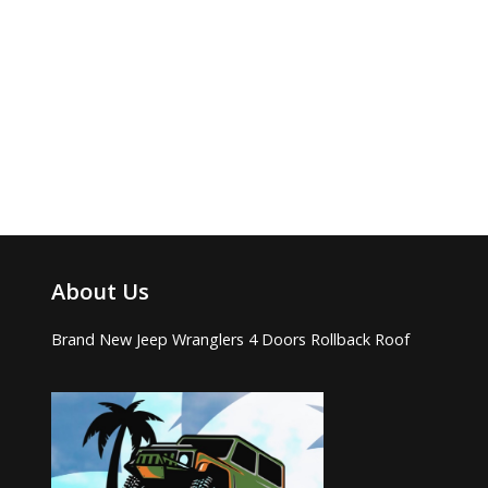
About Us
Brand New Jeep Wranglers 4 Doors Rollback Roof