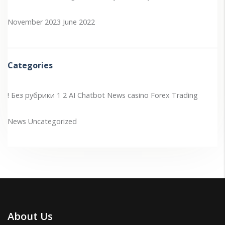
November 2023
June 2022
Categories
! Без рубрики
1
2
AI Chatbot News
casino
Forex Trading
News
Uncategorized
About Us