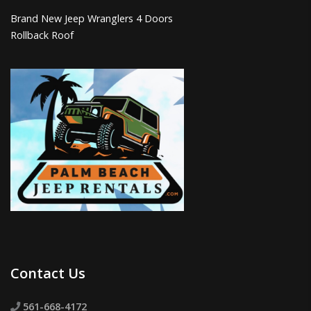
Brand New Jeep Wranglers 4 Doors
Rollback Roof
Contact Us
561-668-4172