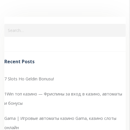
Recent Posts
7 Slots Ho Geldin Bonusu!
1Win топ казино — Фриспины за вход в казино, автоматы
и бонусы
Gama | Игровые автоматы казино Gama, казино слоты
онлайн