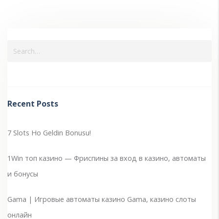
Recent Posts
7 Slots Ho Geldin Bonusu!
1Win топ казино — Фриспины за вход в казино, автоматы
и бонусы
Gama | Игровые автоматы казино Gama, казино слоты
онлайн