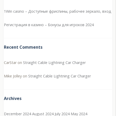
1Win casino – Доступные фриспины, рабочее зеркало, вход
Регистрация в казино – Бонусы для игроков 2024
Recent Comments
CarStar
on
Straight Cable Lightning Car Charger
Mike Jolley
on
Straight Cable Lightning Car Charger
Archives
December 2024
August 2024
July 2024
May 2024