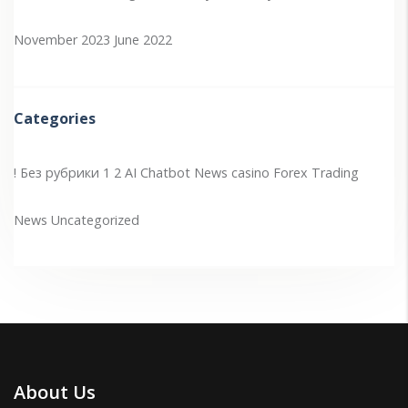
November 2023
June 2022
Categories
! Без рубрики
1
2
AI Chatbot News
casino
Forex Trading
News
Uncategorized
About Us