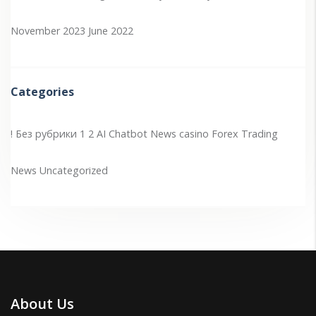
November 2023
June 2022
Categories
! Без рубрики
1
2
AI Chatbot News
casino
Forex Trading
News
Uncategorized
About Us