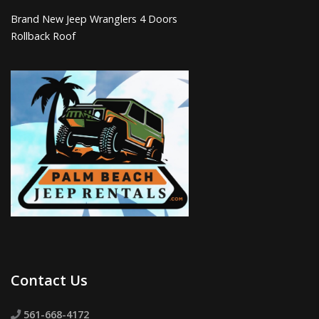
Brand New Jeep Wranglers 4 Doors
Rollback Roof
Contact Us
561-668-4172