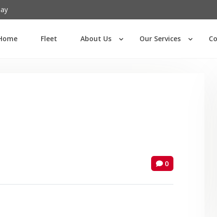
Password :
day
Home
Fleet
About Us
Our Services
Co
Login
0