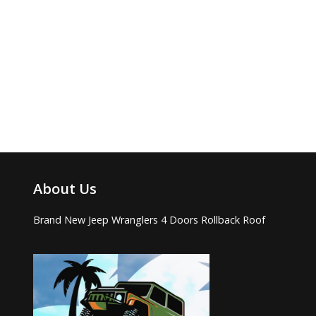
About Us
Brand New Jeep Wranglers 4 Doors Rollback Roof