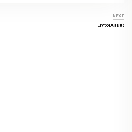
NEXT
CrytoDutDut