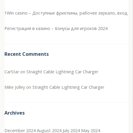
1Win casino – Доступные фриспины, рабочее зеркало, вход
Регистрация в казино – Бонусы для игроков 2024
Recent Comments
CarStar
on
Straight Cable Lightning Car Charger
Mike Jolley
on
Straight Cable Lightning Car Charger
Archives
December 2024
August 2024
July 2024
May 2024