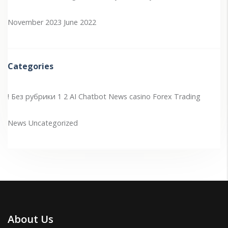
November 2023
June 2022
Categories
! Без рубрики
1
2
AI Chatbot News
casino
Forex Trading
News
Uncategorized
About Us