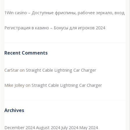
1Win casino – Доступные фриспины, рабочее зеркало, вход
Регистрация в казино – Бонусы для игроков 2024
Recent Comments
CarStar
on
Straight Cable Lightning Car Charger
Mike Jolley
on
Straight Cable Lightning Car Charger
Archives
December 2024
August 2024
July 2024
May 2024