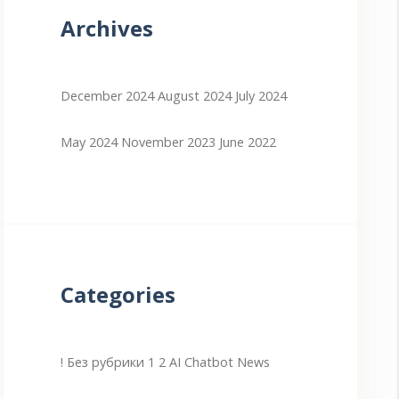
Archives
December 2024
August 2024
July 2024
May 2024
November 2023
June 2022
Categories
! Без рубрики
1
2
AI Chatbot News