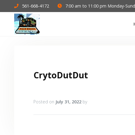
561-668-4172
7:00 am to 11:00 pm Monday-Sun
CrytoDutDut
Posted on
July 31, 2022
by