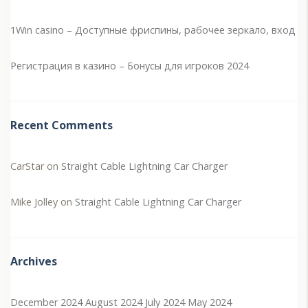
1Win casino – Доступные фриспины, рабочее зеркало, вход
Регистрация в казино – Бонусы для игроков 2024
Recent Comments
CarStar
on
Straight Cable Lightning Car Charger
Mike Jolley
on
Straight Cable Lightning Car Charger
Archives
December 2024
August 2024
July 2024
May 2024