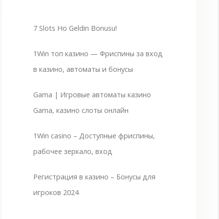
7 Slots Ho Geldin Bonusu!
1Win топ казино — Фриспины за вход
в казино, автоматы и бонусы
Gama | Игровые автоматы казино
Gama, казино слоты онлайн
1Win casino – Доступные фриспины,
рабочее зеркало, вход
Регистрация в казино – Бонусы для
игроков 2024