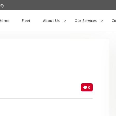
Password :
day
Home
Fleet
About Us
Our Services
Co
Login
0