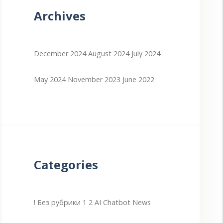
Archives
December 2024
August 2024
July 2024
May 2024
November 2023
June 2022
Categories
! Без рубрики
1
2
AI Chatbot News