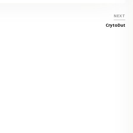
NEXT
CrytoDut