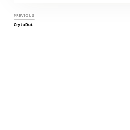
PREVIOUS
CrytoDut