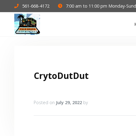
561-668-4172
7:00 am to 11:00 pm Monday-Sun
CrytoDutDut
Posted on
July 29, 2022
by