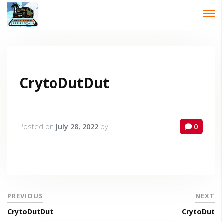
Password :
Login
CrytoDutDut
Posted on
July 28, 2022
by
0
PREVIOUS
NEXT
CrytoDutDut
CrytoDut