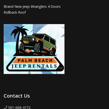
Brand New Jeep Wranglers 4 Doors
Rollback Roof
Contact Us
561-668-4172