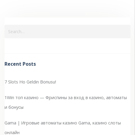
Recent Posts
7 Slots Ho Geldin Bonusu!
1Win топ казино — Фриспины за вход в казино, автоматы
и бонусы
Gama | Игровые автоматы казино Gama, казино слоты
онлайн