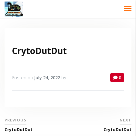
Password :
Login
CrytoDutDut
Posted on
July 24, 2022
by
0
PREVIOUS
NEXT
CrytoDutDut
CrytoDutDut