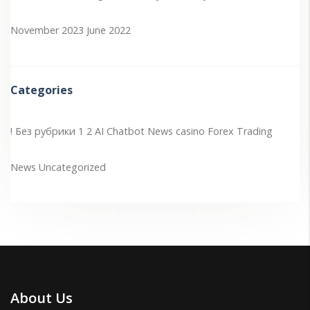
November 2023
June 2022
Categories
! Без рубрики
1
2
AI Chatbot News
casino
Forex Trading
News
Uncategorized
About Us