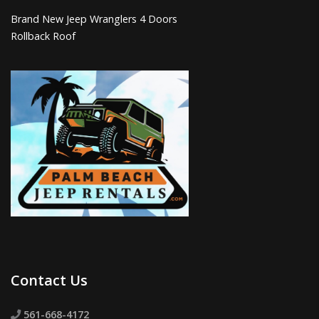
Brand New Jeep Wranglers 4 Doors
Rollback Roof
Contact Us
561-668-4172