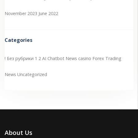
November 2023
June 2022
Categories
! Без рубрики
1
2
AI Chatbot News
casino
Forex Trading
News
Uncategorized
About Us