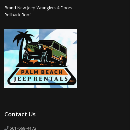
Brand New Jeep Wranglers 4 Doors
Rollback Roof
Contact Us
561-668-4172