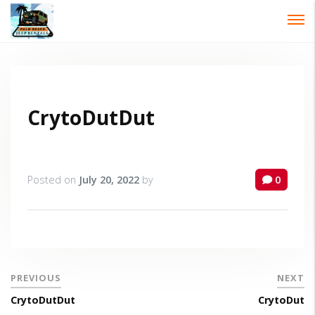
Password :
Login
CrytoDutDut
Posted on
July 20, 2022
by
0
PREVIOUS
NEXT
CrytoDutDut
CrytoDut