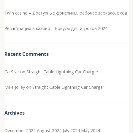
1Win casino – Доступные фриспины, рабочее зеркало, вход
Регистрация в казино – Бонусы для игроков 2024
Recent Comments
CarStar
on
Straight Cable Lightning Car Charger
Mike Jolley
on
Straight Cable Lightning Car Charger
Archives
December 2024
August 2024
July 2024
May 2024