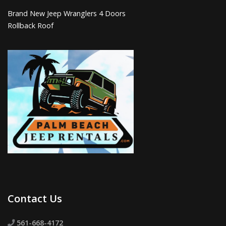
Brand New Jeep Wranglers 4 Doors
Rollback Roof
Contact Us
561-668-4172