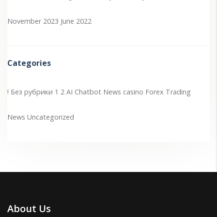
November 2023
June 2022
Categories
! Без рубрики
1
2
AI Chatbot News
casino
Forex Trading
News
Uncategorized
About Us