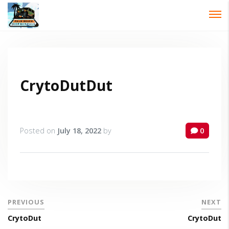
Password :
Login
CrytoDutDut
Posted on
July 18, 2022
by
0
PREVIOUS
NEXT
CrytoDut
CrytoDut