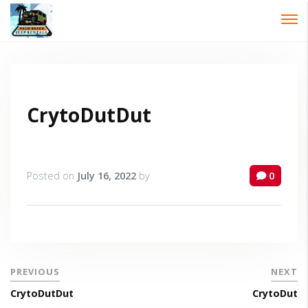
Password :
Login
CrytoDutDut
Posted on
July 16, 2022
by
0
PREVIOUS
NEXT
CrytoDutDut
CrytoDut