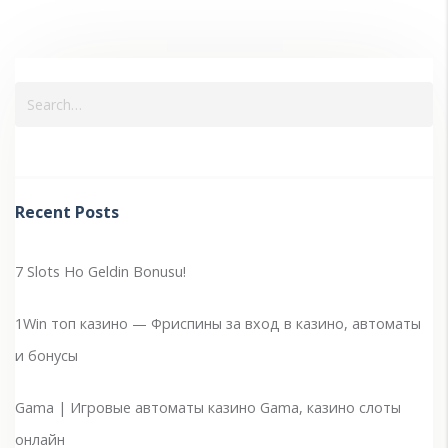
Recent Posts
7 Slots Ho Geldin Bonusu!
1Win топ казино — Фриспины за вход в казино, автоматы
и бонусы
Gama | Игровые автоматы казино Gama, казино слоты
онлайн