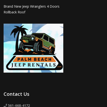
Brand New Jeep Wranglers 4 Doors
Rollback Roof
Contact Us
561-668-4172