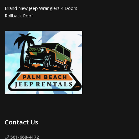
Brand New Jeep Wranglers 4 Doors
Rollback Roof
Contact Us
561-668-4172