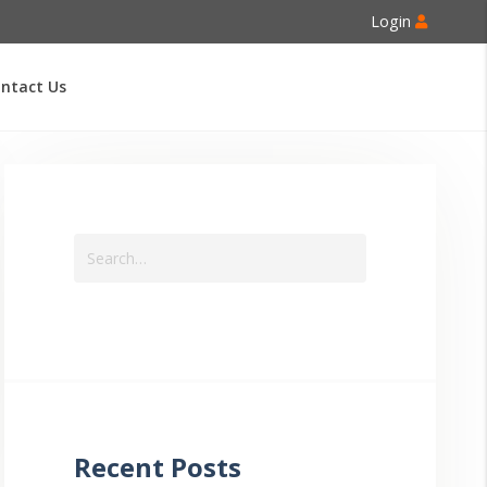
Login
ntact Us
Recent Posts