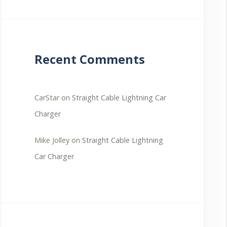
Recent Comments
CarStar
on
Straight Cable Lightning Car
Charger
Mike Jolley
on
Straight Cable Lightning
Car Charger