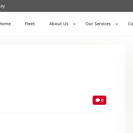
Password :
day
Home
Fleet
About Us
Our Services
Co
Login
0