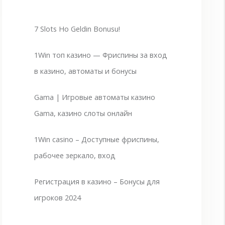
7 Slots Ho Geldin Bonusu!
1Win топ казино — Фриспины за вход
в казино, автоматы и бонусы
Gama | Игровые автоматы казино
Gama, казино слоты онлайн
1Win casino – Доступные фриспины,
рабочее зеркало, вход
Регистрация в казино – Бонусы для
игроков 2024