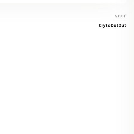
NEXT
CrytoDutDut