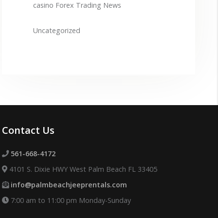
casino
Forex Trading
News
Uncategorized
Contact Us
561-668-4172
4101 S. Dixie HWY West Palm Beach FL 33405
info@palmbeachjeeprentals.com
7:00 am to 11:00 pm Monday-Sunday